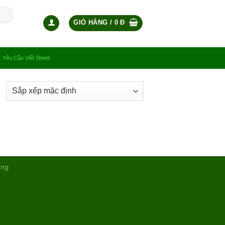
GIỎ HÀNG /
0
Đ
Yêu Cầu Viết Sheet
ụng