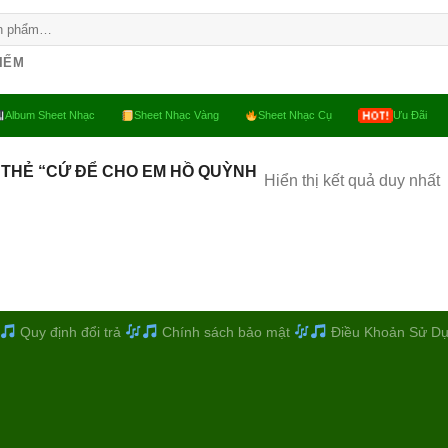
KIẾM
Album Sheet Nhạc
Sheet Nhạc Vàng
Sheet Nhạc Cụ
Ưu Đãi
THẺ “CỨ ĐỂ CHO EM HỒ QUỲNH
Hiển thị kết quả duy nhất
Quy định đổi trả
Chính sách bảo mật
Điều Khoản Sử D