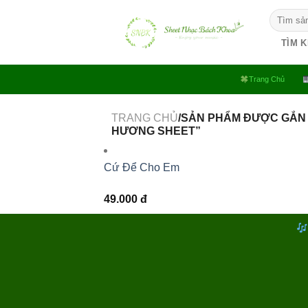
Bỏ
Tìm
qua
kiếm:
nội
TÌM 
dung
Trang Chủ
TRANG CHỦ
/SẢN PHẨM ĐƯỢC GẮN 
HƯƠNG SHEET”
Cứ Để Cho Em
49.000
đ