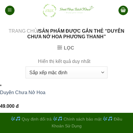
Bỏ
qua
nội
dung
TRANG CHỦ
/SẢN PHẨM ĐƯỢC GẮN THẺ “DUYÊN
CHƯA NỞ HOA PHƯƠNG THANH”
LỌC
Hiển thị kết quả duy nhất
Duyên Chưa Nở Hoa
49.000
đ
Quy định đổi trả
Chính sách bảo mật
Điều
Khoản Sử Dụng