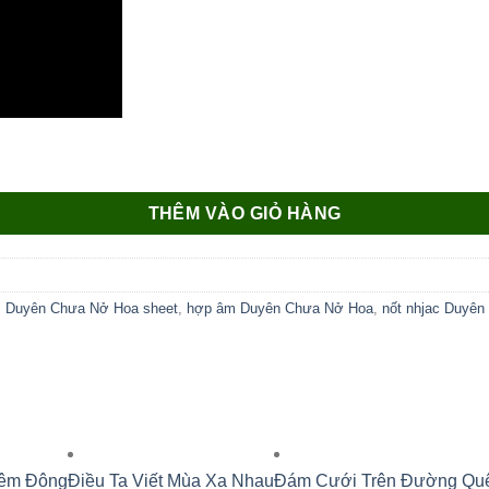
THÊM VÀO GIỎ HÀNG
,
Duyên Chưa Nở Hoa sheet
,
hợp âm Duyên Chưa Nở Hoa
,
nốt nhjac Duyê
êm Đông
Điều Ta Viết Mùa Xa Nhau
Đám Cưới Trên Đường Qu