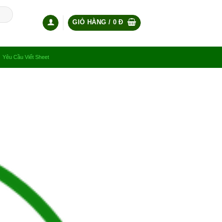
GIỎ HÀNG /
0
Đ
Yêu Cầu Viết Sheet