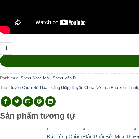
Duyên Chưa Nở Hoa số lượng
Danh mục:
Sheet Nhạc Mới
,
Sheet Vần D
Thẻ:
Duyên Chưa Nở Hoa Hoàng Hiệp
,
Duyên Chưa Nở Hoa Phương Thanh
Sản phẩm tương tự
Đá Trông Chồng
Đâu Phải Bởi Mùa Thu
Đ