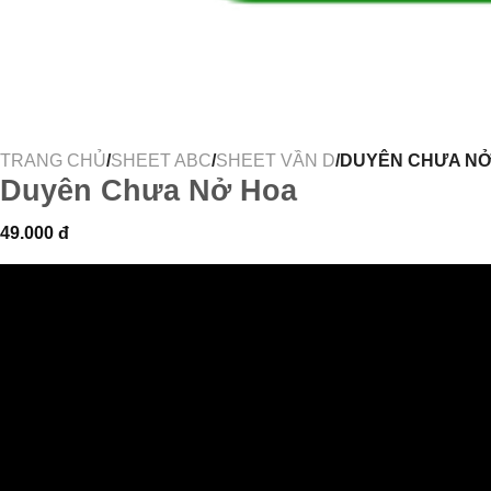
TRANG CHỦ
/
SHEET ABC
/
SHEET VẦN D
/DUYÊN CHƯA N
Duyên Chưa Nở Hoa
49.000
đ