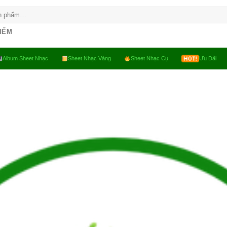
KIẾM
Album Sheet Nhạc
Sheet Nhạc Vàng
Sheet Nhạc Cụ
Ưu Đãi