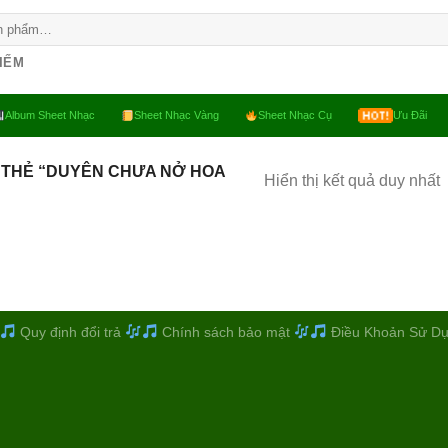
KIẾM
Album Sheet Nhạc
Sheet Nhạc Vàng
Sheet Nhạc Cụ
Ưu Đãi
 THẺ “DUYÊN CHƯA NỞ HOA
Hiển thị kết quả duy nhất
Quy định đổi trả
Chính sách bảo mật
Điều Khoản Sử D