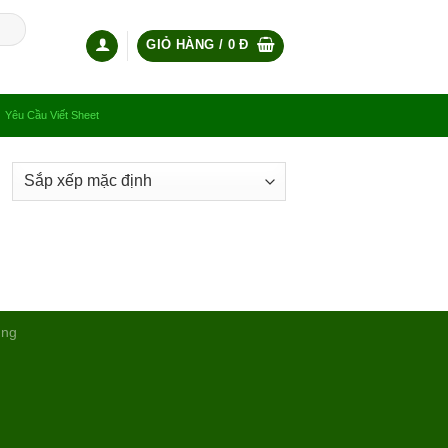
GIỎ HÀNG /
0
Đ
Yêu Cầu Viết Sheet
ụng