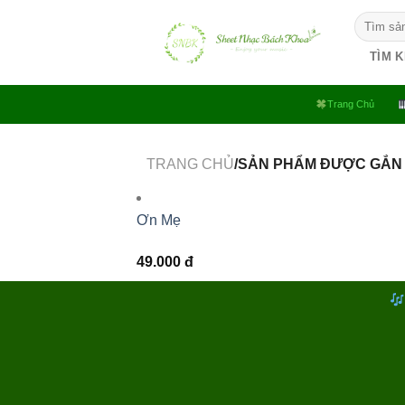
Bỏ
Tìm
qua
kiếm:
nội
TÌM 
dung
Trang Chủ
TRANG CHỦ
/SẢN PHẨM ĐƯỢC GẮN 
Ơn Mẹ
49.000
đ