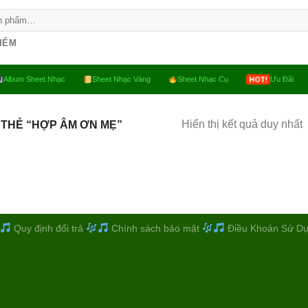
KIẾM
Album Sheet Nhạc
Sheet Nhạc Vàng
Sheet Nhạc Cụ
Ưu Đãi
Hiển thị kết quả duy nhất
THẺ “HỢP ÂM ƠN MẸ”
Quy định đổi trả
Chính sách bảo mật
Điều Khoản Sử D