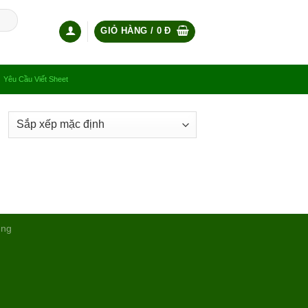
GIỎ HÀNG /
0
Đ
Yêu Cầu Viết Sheet
ụng