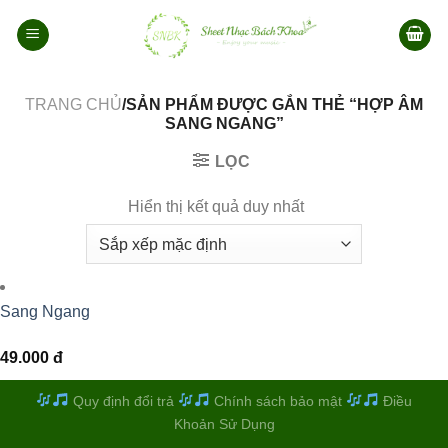
Bỏ
qua
nội
dung
TRANG CHỦ
/SẢN PHẨM ĐƯỢC GẮN THẺ “HỢP ÂM
SANG NGANG”
LỌC
Hiển thị kết quả duy nhất
Sang Ngang
49.000
đ
Quy định đổi trả
Chính sách bảo mật
Điều
Khoản Sử Dụng