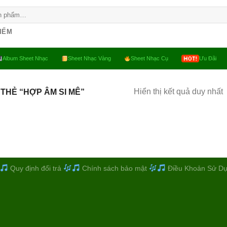
KIẾM
Album Sheet Nhạc
Sheet Nhạc Vàng
Sheet Nhạc Cụ
Ưu Đãi
Hiển thị kết quả duy nhất
THẺ “HỢP ÂM SI MÊ”
Quy định đổi trả
Chính sách bảo mật
Điều Khoản Sử D