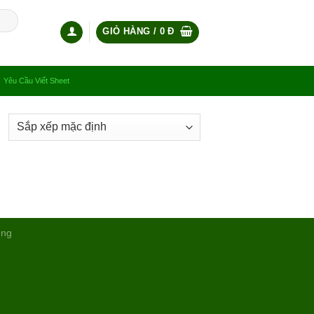
GIỎ HÀNG /
0
Đ
Yêu Cầu Viết Sheet
ụng