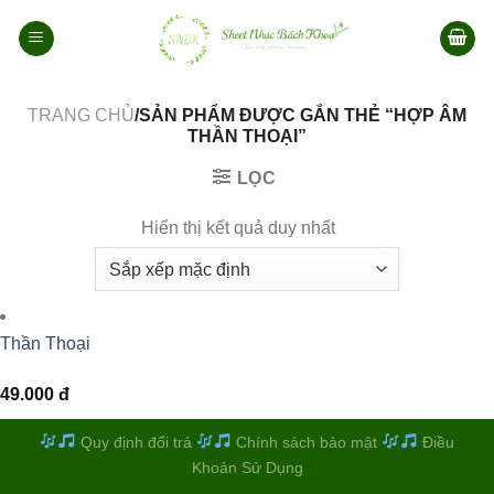
Bỏ
qua
nội
dung
TRANG CHỦ
/SẢN PHẨM ĐƯỢC GẮN THẺ “HỢP ÂM
THẦN THOẠI”
LỌC
Hiển thị kết quả duy nhất
Thần Thoại
49.000
đ
Quy định đổi trả
Chính sách bảo mật
Điều
Khoản Sử Dụng