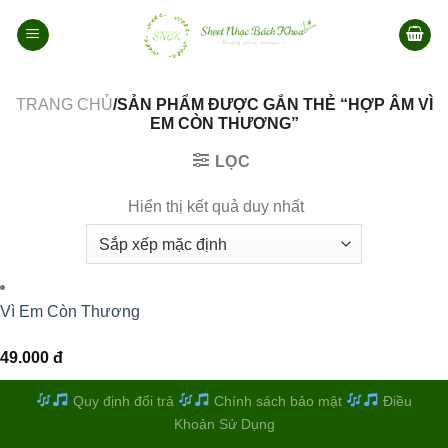
Bỏ
qua
nội
dung
TRANG CHỦ
/SẢN PHẨM ĐƯỢC GẮN THẺ “HỢP ÂM VÌ
EM CÒN THƯƠNG”
LỌC
Hiển thị kết quả duy nhất
Vì Em Còn Thương
49.000
đ
Quy định đổi trả
Chính sách bảo mật
Điều
Khoản Sử Dụng