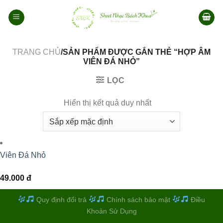
Bỏ
qua
nội
dung
TRANG CHỦ
/SẢN PHẨM ĐƯỢC GẮN THẺ “HỢP ÂM
VIÊN ĐÁ NHỎ”
LỌC
Hiển thị kết quả duy nhất
Viên Đá Nhỏ
49.000
đ
Quy định đổi trả
Chính sách bảo mật
Điều
Khoản Sử Dụng