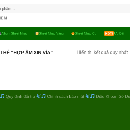
KIẾM
Album Sheet Nhạc
Sheet Nhạc Vàng
Sheet Nhạc Cụ
Ưu Đãi
Hiển thị kết quả duy nhất
THẺ “HỢP ÂM XIN VÍA”
Quy định đổi trả
Chính sách bảo mật
Điều Khoản Sử D