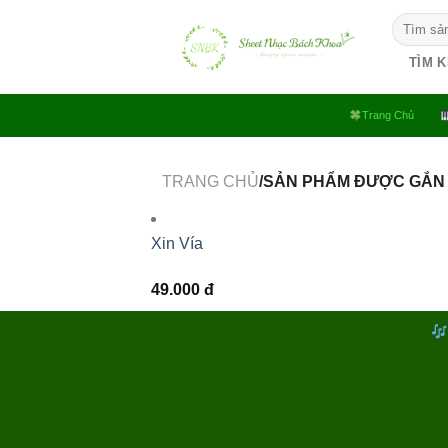
Bỏ
Tìm
qua
kiếm:
nội
TÌM 
dung
Trang Chủ
TRANG CHỦ
/SẢN PHẨM ĐƯỢC GẮN 
Xin Vía
49.000
đ