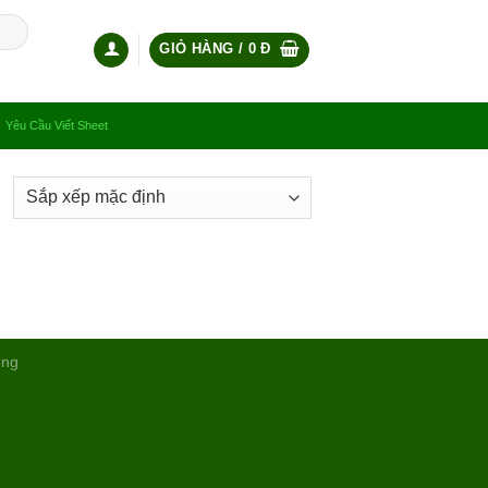
GIỎ HÀNG /
0
Đ
Yêu Cầu Viết Sheet
ụng