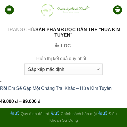
Bỏ
qua
nội
dung
TRANG CHỦ
/SẢN PHẨM ĐƯỢC GẮN THẺ “HUA KIM
TUYEN”
LỌC
Hiển thị kết quả duy nhất
Rồi Em Sẽ Gặp Một Chàng Trai Khác – Hứa Kim Tuyền
Khoảng
49.000
đ
–
99.000
đ
giá:
từ
49.000 đ
Quy định đổi trả
Chính sách bảo mật
Điều
đến
Khoản Sử Dụng
99.000 đ