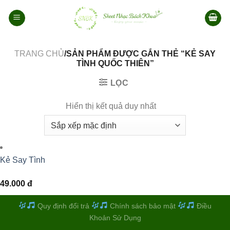
Bỏ
qua
nội
dung
TRANG CHỦ
/SẢN PHẨM ĐƯỢC GẮN THẺ “KẺ SAY
TÌNH QUỐC THIÊN”
LỌC
Hiển thị kết quả duy nhất
Kẻ Say Tình
49.000
đ
Quy định đổi trả
Chính sách bảo mật
Điều
Khoản Sử Dụng