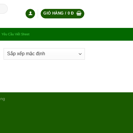
GIỎ HÀNG /
0
Đ
Yêu Cầu Viết Sheet
ụng