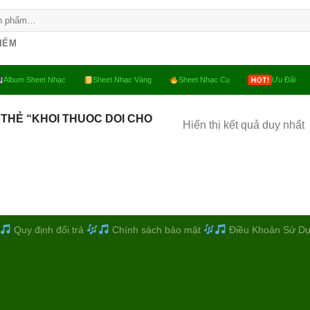
KIẾM
Album Sheet Nhạc
Sheet Nhạc Vàng
Sheet Nhạc Cụ
Ưu Đãi
THẺ “KHOI THUOC DOI CHO
Hiển thị kết quả duy nhất
Quy định đổi trả
Chính sách bảo mật
Điều Khoản Sử D