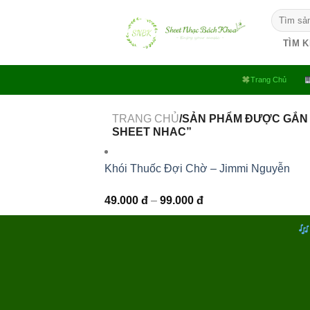
Bỏ
Tìm
qua
kiếm:
nội
TÌM 
dung
Trang Chủ
TRANG CHỦ
/SẢN PHẨM ĐƯỢC GẮN 
SHEET NHAC”
Khói Thuốc Đợi Chờ – Jimmi Nguyễn
Khoảng
49.000
đ
–
99.000
đ
giá:
từ
49.000 đ
đến
99.000 đ