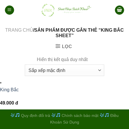
Bỏ
qua
nội
dung
TRANG CHỦ
/SẢN PHẨM ĐƯỢC GẮN THẺ “KING BẮC
SHEET”
LỌC
Hiển thị kết quả duy nhất
King Bắc
49.000
đ
Quy định đổi trả
Chính sách bảo mật
Điều
Khoản Sử Dụng