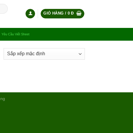
GIỎ HÀNG /
0
Đ
Yêu Cầu Viết Sheet
ụng