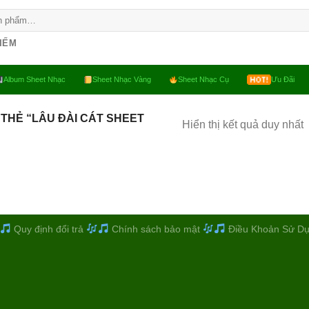
KIẾM
Album Sheet Nhạc
Sheet Nhạc Vàng
Sheet Nhạc Cụ
Ưu Đãi
THẺ “LÂU ĐÀI CÁT SHEET
Hiển thị kết quả duy nhất
Quy định đổi trả
Chính sách bảo mật
Điều Khoản Sử D