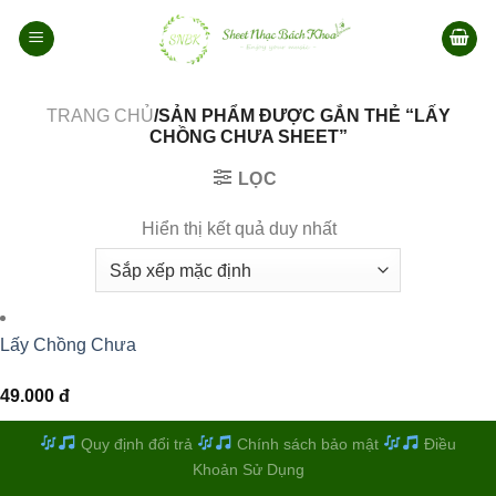
Bỏ
qua
nội
dung
TRANG CHỦ
/SẢN PHẨM ĐƯỢC GẮN THẺ “LẤY
CHỒNG CHƯA SHEET”
LỌC
Hiển thị kết quả duy nhất
Lấy Chồng Chưa
49.000
đ
Quy định đổi trả
Chính sách bảo mật
Điều
Khoản Sử Dụng