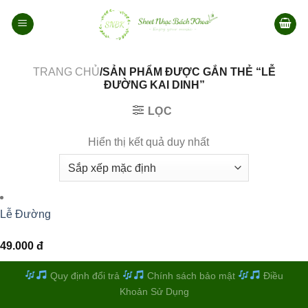
Bỏ
qua
nội
dung
TRANG CHỦ
/SẢN PHẨM ĐƯỢC GẮN THẺ “LỄ
ĐƯỜNG KAI DINH”
LỌC
Hiển thị kết quả duy nhất
Lễ Đường
49.000
đ
Quy định đổi trả
Chính sách bảo mật
Điều
Khoản Sử Dụng