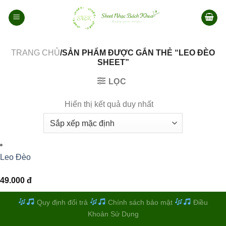
Bỏ
qua
nội
dung
TRANG CHỦ
/SẢN PHẨM ĐƯỢC GẮN THẺ “LEO ĐÈO
SHEET”
LỌC
Hiển thị kết quả duy nhất
Leo Đèo
49.000
đ
Quy định đổi trả
Chính sách bảo mật
Điều
Khoản Sử Dụng