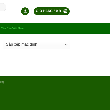
GIỎ HÀNG /
0
Đ
Yêu Cầu Viết Sheet
ụng