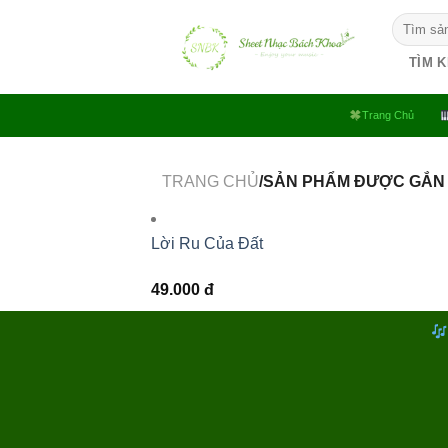
Bỏ
Tìm
qua
kiếm:
nội
TÌM 
dung
Trang Chủ
TRANG CHỦ
/SẢN PHẨM ĐƯỢC GẮN 
Lời Ru Của Đất
49.000
đ