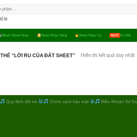
KIẾM
Album Sheet Nhạc
Sheet Nhạc Vàng
Sheet Nhạc Cụ
Ưu Đãi
Hiển thị kết quả duy nhất
THẺ “LỜI RU CỦA ĐẤT SHEET”
Quy định đổi trả
Chính sách bảo mật
Điều Khoản Sử D