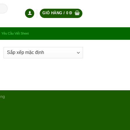
GIỎ HÀNG /
0
Đ
Yêu Cầu Viết Sheet
ụng