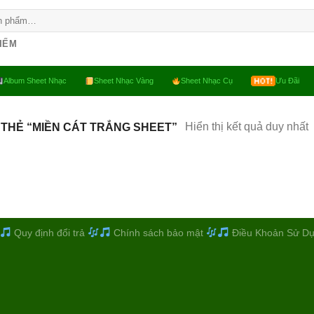
KIẾM
Album Sheet Nhạc
Sheet Nhạc Vàng
Sheet Nhạc Cụ
Ưu Đãi
Hiển thị kết quả duy nhất
THẺ “MIỀN CÁT TRẮNG SHEET”
Quy định đổi trả
Chính sách bảo mật
Điều Khoản Sử D