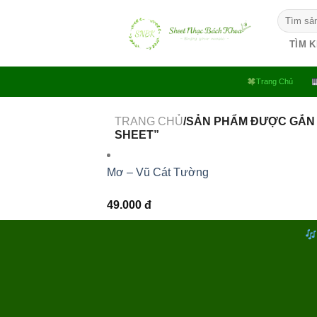
Bỏ
Tìm
qua
kiếm:
nội
TÌM 
dung
Trang Chủ
TRANG CHỦ
/SẢN PHẨM ĐƯỢC GẮN 
SHEET”
Mơ – Vũ Cát Tường
49.000
đ