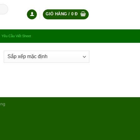
GIỎ HÀNG /
0
Đ
Yêu Cầu Viết Sheet
ụng