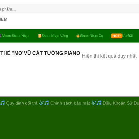
KIẾM
Album Sheet Nhạc
Sheet Nhạc Vàng
Sheet Nhạc Cụ
Ưu Đãi
THẺ “MƠ VŨ CÁT TƯỜNG PIANO
Hiển thị kết quả duy nhất
Quy định đổi trả
Chính sách bảo mật
Điều Khoản Sử D