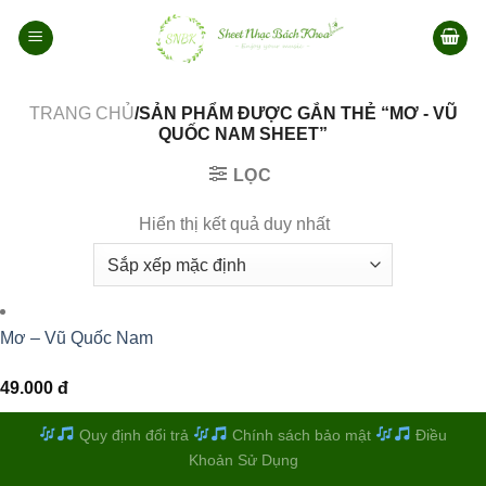
Bỏ
qua
nội
dung
TRANG CHỦ
/SẢN PHẨM ĐƯỢC GẮN THẺ “MƠ - VŨ
QUỐC NAM SHEET”
LỌC
Hiển thị kết quả duy nhất
Mơ – Vũ Quốc Nam
49.000
đ
Quy định đổi trả
Chính sách bảo mật
Điều
Khoản Sử Dụng