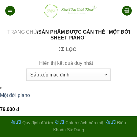
Bỏ
qua
nội
dung
TRANG CHỦ
/SẢN PHẨM ĐƯỢC GẮN THẺ “MỘT ĐỜI
SHEET PIANO”
LỌC
Hiển thị kết quả duy nhất
Một đời piano
79.000
đ
Quy định đổi trả
Chính sách bảo mật
Điều
Khoản Sử Dụng