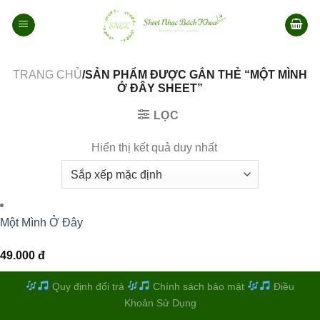
Bỏ
qua
nội
dung
TRANG CHỦ
/SẢN PHẨM ĐƯỢC GẮN THẺ “MỘT MÌNH
Ở ĐÂY SHEET”
LỌC
Hiển thị kết quả duy nhất
Một Mình Ở Đây
49.000
đ
Quy định đổi trả
Chính sách bảo mật
Điều
Khoản Sử Dụng