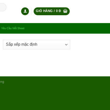
GIỎ HÀNG /
0
Đ
Yêu Cầu Viết Sheet
ụng