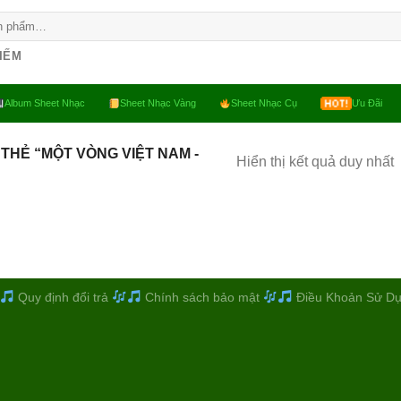
KIẾM
Album Sheet Nhạc
Sheet Nhạc Vàng
Sheet Nhạc Cụ
Ưu Đãi
THẺ “MỘT VÒNG VIỆT NAM -
Hiển thị kết quả duy nhất
Quy định đổi trả
Chính sách bảo mật
Điều Khoản Sử D