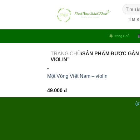
Bỏ
Tìm
qua
kiếm:
nội
TÌM 
dung
Trang Chủ
TRANG CHỦ
/SẢN PHẨM ĐƯỢC GẮN 
VIOLIN”
Một Vòng Việt Nam – violin
49.000
đ