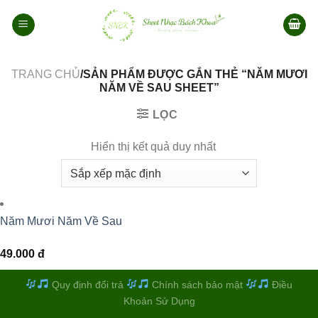
Bỏ
qua
nội
dung
TRANG CHỦ
/SẢN PHẨM ĐƯỢC GẮN THẺ “NĂM MƯƠI
NĂM VỀ SAU SHEET”
LỌC
Hiển thị kết quả duy nhất
Năm Mươi Năm Về Sau
49.000
đ
Quy định đổi trả
Chính sách bảo mật
Điều
Khoản Sử Dụng