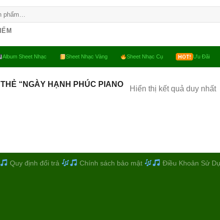
KIẾM
Album Sheet Nhạc
Sheet Nhạc Vàng
Sheet Nhạc Cụ
Ưu Đãi
 THẺ “NGÀY HẠNH PHÚC PIANO
Hiển thị kết quả duy nhất
Quy định đổi trả
Chính sách bảo mật
Điều Khoản Sử D