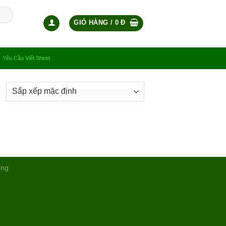
GIỎ HÀNG /
0
Đ
Yêu Cầu Viết Sheet
ụng