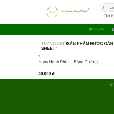
Bỏ
Tìm
qua
kiếm:
nội
TÌM 
dung
Trang Chủ
TRANG CHỦ
/SẢN PHẨM ĐƯỢC GẮN
SHEET”
Ngày Hạnh Phúc – Bằng Cường
49.000
đ