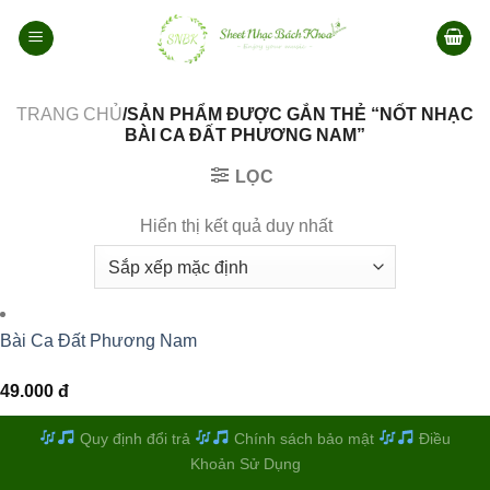
Bỏ
qua
nội
dung
TRANG CHỦ
/SẢN PHẨM ĐƯỢC GẮN THẺ “NỐT NHẠC
BÀI CA ĐẤT PHƯƠNG NAM”
LỌC
Hiển thị kết quả duy nhất
Bài Ca Đất Phương Nam
49.000
đ
Quy định đổi trả
Chính sách bảo mật
Điều
Khoản Sử Dụng