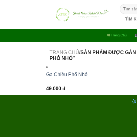
Bỏ
Tìm
qua
kiếm:
nội
TÌM 
dung
Trang Chủ
TRANG CHỦ
/SẢN PHẨM ĐƯỢC GẮN 
PHỐ NHỎ”
Ga Chiều Phố Nhỏ
49.000
đ