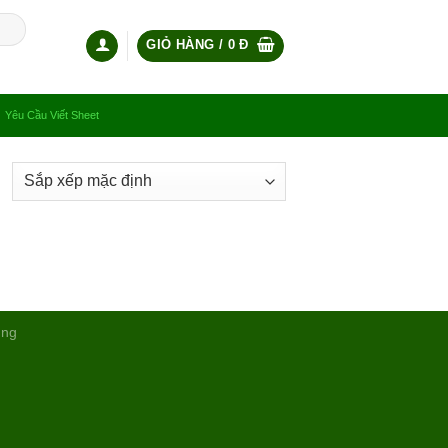
GIỎ HÀNG /
0
Đ
Yêu Cầu Viết Sheet
ụng