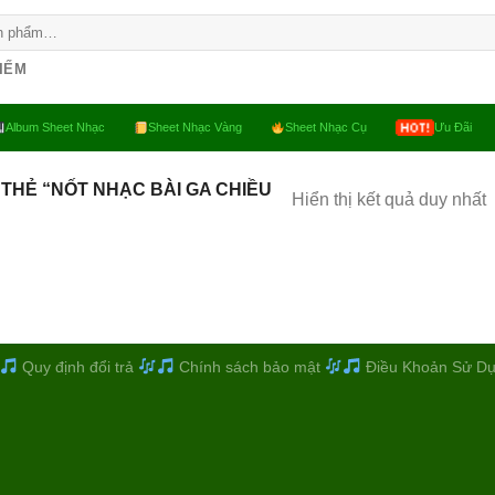
KIẾM
Album Sheet Nhạc
Sheet Nhạc Vàng
Sheet Nhạc Cụ
Ưu Đãi
THẺ “NỐT NHẠC BÀI GA CHIỀU
Hiển thị kết quả duy nhất
Quy định đổi trả
Chính sách bảo mật
Điều Khoản Sử D