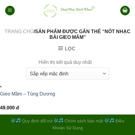
Bỏ
qua
nội
dung
TRANG CHỦ
/SẢN PHẨM ĐƯỢC GẮN THẺ “NỐT NHẠC
BÀI GIEO MẦM”
LỌC
Hiển thị kết quả duy nhất
Gieo Mầm – Tùng Dương
49.000
đ
Quy định đổi trả
Chính sách bảo mật
Điều
Khoản Sử Dụng