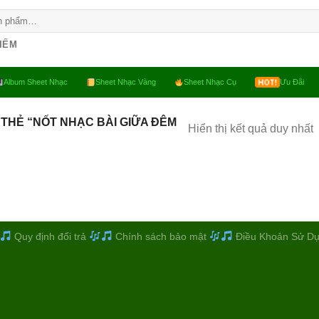
KIẾM
Album Sheet Nhạc
Sheet Nhạc Vàng
Sheet Nhạc Cụ
Ưu Đãi
THẺ “NỐT NHẠC BÀI GIỮA ĐÊM
Hiển thị kết quả duy nhất
Quy định đổi trả
Chính sách bảo mật
Điều Khoản Sử D