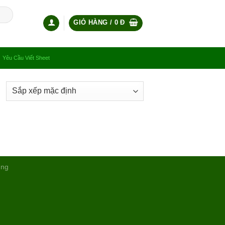
GIỎ HÀNG /
0
Đ
Yêu Cầu Viết Sheet
ụng