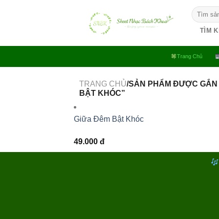
Bỏ
Tìm
qua
kiếm:
nội
TÌM 
dung
Trang Chủ
TRANG CHỦ
/SẢN PHẨM ĐƯỢC GẮN 
BẬT KHÓC”
Giữa Đêm Bật Khóc
49.000
đ