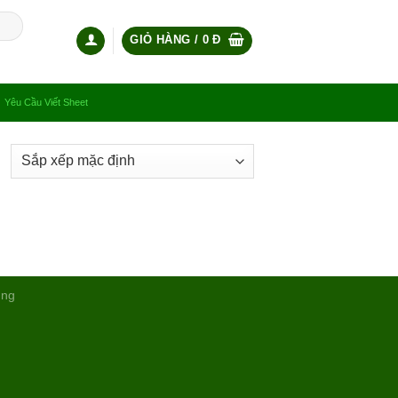
GIỎ HÀNG /
0
Đ
Yêu Cầu Viết Sheet
ụng