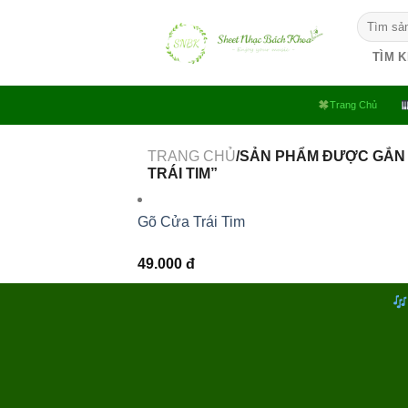
Bỏ
Tìm
qua
kiếm:
nội
TÌM 
dung
Trang Chủ
TRANG CHỦ
/SẢN PHẨM ĐƯỢC GẮN 
TRÁI TIM”
Gõ Cửa Trái Tim
49.000
đ