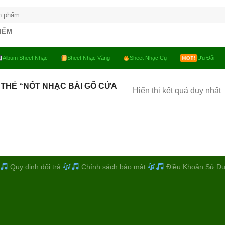
KIẾM
Album Sheet Nhạc
Sheet Nhạc Vàng
Sheet Nhạc Cụ
Ưu Đãi
THẺ “NỐT NHẠC BÀI GÕ CỬA
Hiển thị kết quả duy nhất
Quy định đổi trả
Chính sách bảo mật
Điều Khoản Sử D