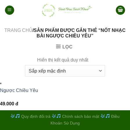
Bỏ
qua
nội
dung
TRANG CHỦ
/SẢN PHẨM ĐƯỢC GẮN THẺ “NỐT NHẠC
BÀI NGƯỢC CHIỀU YÊU”
LỌC
Hiển thị kết quả duy nhất
Ngược Chiều Yêu
49.000
đ
Quy định đổi trả
Chính sách bảo mật
Điều
Khoản Sử Dụng