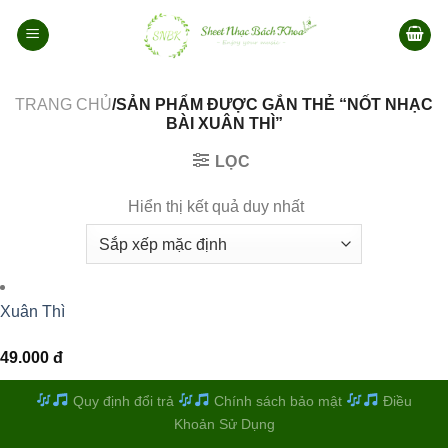
Bỏ
qua
nội
dung
TRANG CHỦ
/SẢN PHẨM ĐƯỢC GẮN THẺ “NỐT NHẠC
BÀI XUÂN THÌ”
LỌC
Hiển thị kết quả duy nhất
Xuân Thì
49.000
đ
Quy định đổi trả
Chính sách bảo mật
Điều
Khoản Sử Dụng