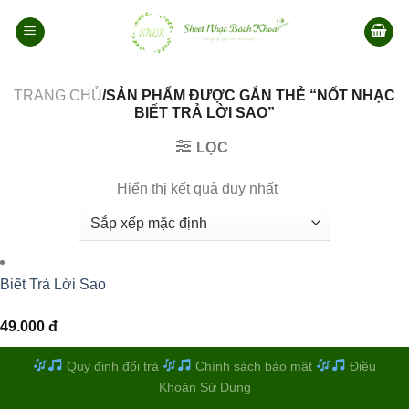
Bỏ
qua
nội
dung
TRANG CHỦ
/SẢN PHẨM ĐƯỢC GẮN THẺ “NỐT NHẠC
BIẾT TRẢ LỜI SAO”
LỌC
Hiển thị kết quả duy nhất
Biết Trả Lời Sao
49.000
đ
Quy định đổi trả
Chính sách bảo mật
Điều
Khoản Sử Dụng