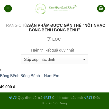
Bỏ
qua
nội
dung
TRANG CHỦ
/SẢN PHẨM ĐƯỢC GẮN THẺ “NỐT NHẠC
BỒNG BỀNH BỒNG BỀNH”
LỌC
Hiển thị kết quả duy nhất
Bồng Bềnh Bồng Bềnh – Nam Em
49.000
đ
Quy định đổi trả
Chính sách bảo mật
Điều
Khoản Sử Dụng