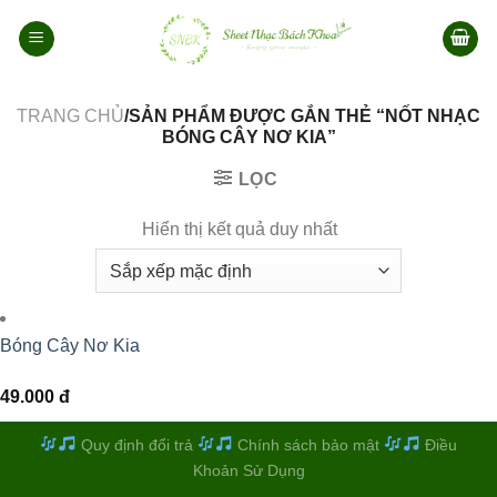
Bỏ
qua
nội
dung
TRANG CHỦ
/SẢN PHẨM ĐƯỢC GẮN THẺ “NỐT NHẠC
BÓNG CÂY NƠ KIA”
LỌC
Hiển thị kết quả duy nhất
Bóng Cây Nơ Kia
49.000
đ
Quy định đổi trả
Chính sách bảo mật
Điều
Khoản Sử Dụng