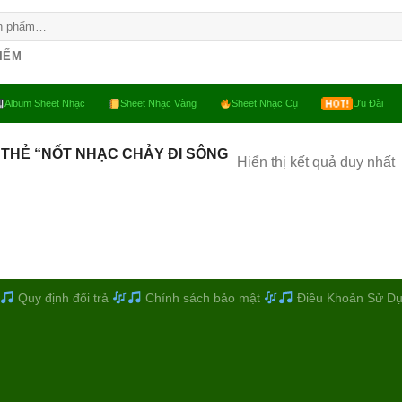
KIẾM
Album Sheet Nhạc
Sheet Nhạc Vàng
Sheet Nhạc Cụ
Ưu Đãi
THẺ “NỐT NHẠC CHẢY ĐI SÔNG
Hiển thị kết quả duy nhất
Quy định đổi trả
Chính sách bảo mật
Điều Khoản Sử D