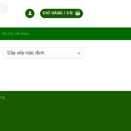
GIỎ HÀNG /
0
Đ
Yêu Cầu Viết Sheet
ụng