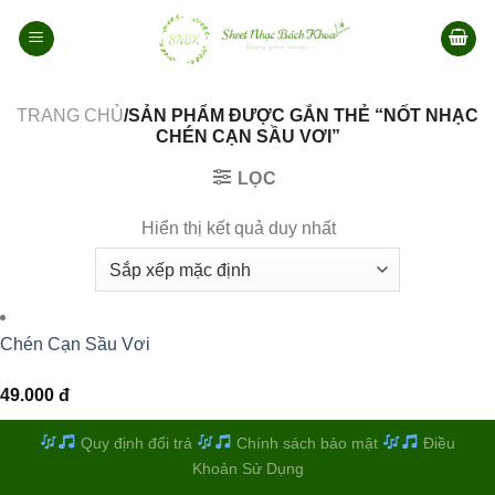
Bỏ
qua
nội
dung
TRANG CHỦ
/SẢN PHẨM ĐƯỢC GẮN THẺ “NỐT NHẠC
CHÉN CẠN SẦU VƠI”
LỌC
Hiển thị kết quả duy nhất
Chén Cạn Sầu Vơi
49.000
đ
Quy định đổi trả
Chính sách bảo mật
Điều
Khoản Sử Dụng