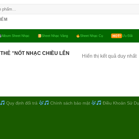
KIẾM
Album Sheet Nhạc
Sheet Nhạc Vàng
Sheet Nhạc Cụ
Ưu Đãi
THẺ “NỐT NHẠC CHIỀU LÊN
Hiển thị kết quả duy nhất
Quy định đổi trả
Chính sách bảo mật
Điều Khoản Sử D