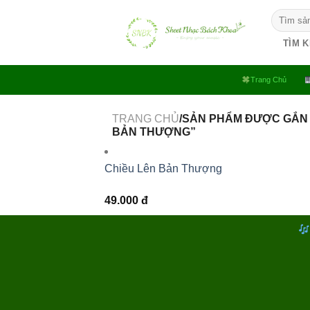
Bỏ
Tìm
qua
kiếm:
nội
TÌM 
dung
Trang Chủ
TRANG CHỦ
/SẢN PHẨM ĐƯỢC GẮN 
BẢN THƯỢNG”
Chiều Lên Bản Thượng
49.000
đ