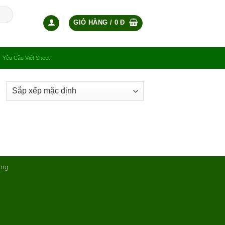
GIỎ HÀNG /
0
Đ
Yêu Cầu Viết Sheet
ụng