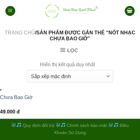
Bỏ
qua
nội
dung
TRANG CHỦ
/SẢN PHẨM ĐƯỢC GẮN THẺ “NỐT NHẠC
CHƯA BAO GIỜ”
LỌC
Hiển thị kết quả duy nhất
Chưa Bao Giờ
49.000
đ
Quy định đổi trả
Chính sách bảo mật
Điều
Khoản Sử Dụng