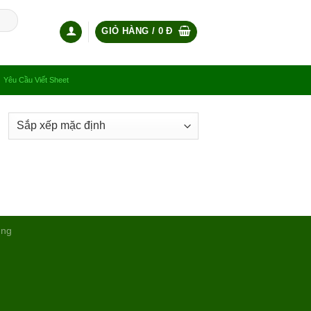
GIỎ HÀNG /
0
Đ
Yêu Cầu Viết Sheet
ụng