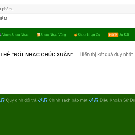
KIẾM
Album Sheet Nhạc
Sheet Nhạc Vàng
Sheet Nhạc Cụ
Ưu Đãi
Hiển thị kết quả duy nhất
 THẺ “NỐT NHẠC CHÚC XUÂN”
Quy định đổi trả
Chính sách bảo mật
Điều Khoản Sử D