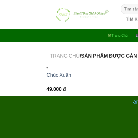
Bỏ
Tìm
qua
kiếm:
nội
TÌM 
dung
Trang Chủ
TRANG CHỦ
/SẢN PHẨM ĐƯỢC GẮN
Chúc Xuân
49.000
đ