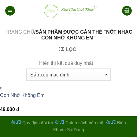
Bỏ
qua
nội
dung
TRANG CHỦ
/SẢN PHẨM ĐƯỢC GẮN THẺ “NỐT NHẠC
CÒN NHỚ KHÔNG EM”
LỌC
Hiển thị kết quả duy nhất
Còn Nhớ Không Em
49.000
đ
Quy định đổi trả
Chính sách bảo mật
Điều
Khoản Sử Dụng