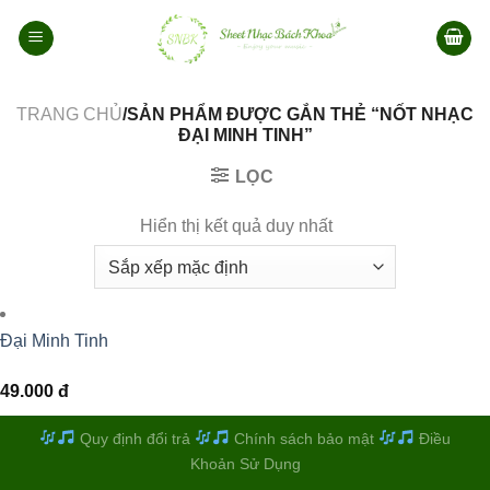
Bỏ
qua
nội
dung
TRANG CHỦ
/SẢN PHẨM ĐƯỢC GẮN THẺ “NỐT NHẠC
ĐẠI MINH TINH”
LỌC
Hiển thị kết quả duy nhất
Đại Minh Tinh
49.000
đ
Quy định đổi trả
Chính sách bảo mật
Điều
Khoản Sử Dụng