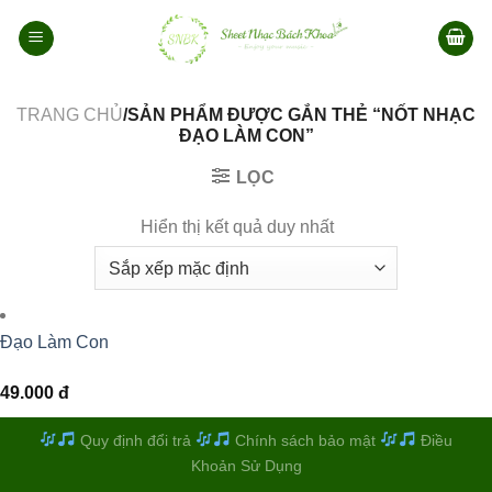
Bỏ
qua
nội
dung
TRANG CHỦ
/SẢN PHẨM ĐƯỢC GẮN THẺ “NỐT NHẠC
ĐẠO LÀM CON”
LỌC
Hiển thị kết quả duy nhất
Đạo Làm Con
49.000
đ
Quy định đổi trả
Chính sách bảo mật
Điều
Khoản Sử Dụng