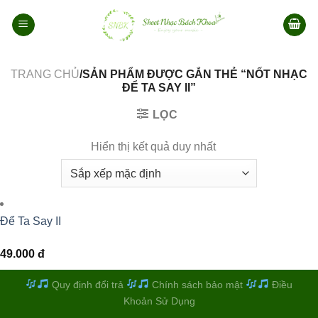
Bỏ
qua
nội
dung
TRANG CHỦ
/SẢN PHẨM ĐƯỢC GẮN THẺ “NỐT NHẠC
ĐỂ TA SAY II”
LỌC
Hiển thị kết quả duy nhất
Để Ta Say II
49.000
đ
Quy định đổi trả
Chính sách bảo mật
Điều
Khoản Sử Dụng