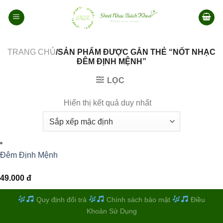
Bỏ
qua
nội
dung
TRANG CHỦ
/SẢN PHẨM ĐƯỢC GẮN THẺ “NỐT NHẠC
ĐÊM ĐỊNH MỆNH”
LỌC
Hiển thị kết quả duy nhất
Đêm Định Mệnh
49.000
đ
Quy định đổi trả
Chính sách bảo mật
Điều
Khoản Sử Dụng