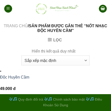
Bỏ
qua
nội
dung
TRANG CHỦ
/SẢN PHẨM ĐƯỢC GẮN THẺ “NỐT NHẠC
ĐỘC HUYỀN CẦM”
LỌC
Hiển thị kết quả duy nhất
Độc Huyền Cầm
49.000
đ
Quy định đổi trả
Chính sách bảo mật
Điều
Khoản Sử Dụng