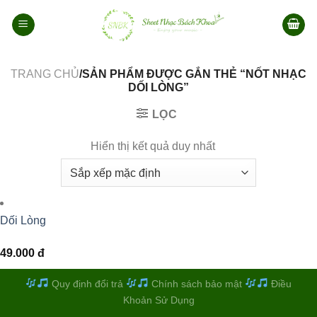
Bỏ
qua
nội
dung
TRANG CHỦ
/SẢN PHẨM ĐƯỢC GẮN THẺ “NỐT NHẠC
DỐI LÒNG”
LỌC
Hiển thị kết quả duy nhất
Dối Lòng
49.000
đ
Quy định đổi trả
Chính sách bảo mật
Điều
Khoản Sử Dụng